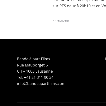
sur RTS deux à 20h10 et en Vo
« PRÉCÉDENT
Bande à part Films
Rue Mauborget 6
CH – 1003 Lausanne
Tél. +41 21 311 90 34
info@bandeapartfilms.com