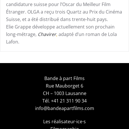
candidature suisse pour l’Oscar du Meilleur Film
Étranger. OLGA a reçu trois Quartz au Prix du Cinéma
Suisse, et a été distribué dans trente-huit pays.
Elie Grappe développe actuellement son prochain
long-métrage,
Chavirer
,
adapté d’un roman de Lola
Lafon.
Bande à part Films
Rue Mauborget 6
CH – 1003 Lausanne
Tél. +41 21 311 90 34
info@bandeapartfilms.com
Les réalisateur·ice·s
Filmographie