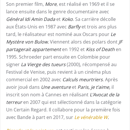
Son premier film,
More
, est réalisé en 1969 et il se
lance ensuite dans le genre documentaire avec
Général Idi Amin Dada
et
Koko
. Sa carrière décolle
aux États-Unis en 1987 avec
Barfly
et trois ans plus
tard, le réalisateur est nominé aux Oscars pour
Le
Mystère von Bulow.
Viennent alors des polars dont
JF
partagerait appartement
en 1992 et
Kiss of Death
en
1995. Schroeder part ensuite en Colombie pour
signer
La Vierge des tueurs
(2000), récompensé au
Festival de Venise, puis revient à un cinéma plus
commercial en 2002 avec
Calculs meurtriers
. Après
avoir joué dans
Une aventure
et
Paris, je t’aime,
il
inscrit son nom à Cannes en réalisant
L’Avocat de la
terreur
en 2007 qui est sélectionné dans la catégorie
Un Certain Regard. Il collabore pour la première fois
avec Bande à part en 2017, sur
Le vénérable W
.