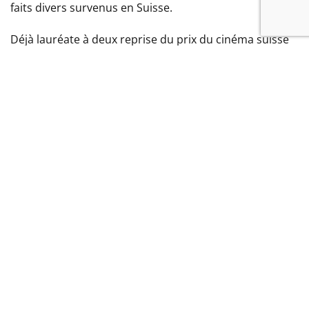
faits divers survenus en Suisse.
Déjà lauréate à deux reprise du prix du cinéma suisse
du meilleur film de fiction, Ursula Meier remporte en
2023 le prix du meilleur scénario original aux Prix du
cinéma suisse pour
La Ligne
.
Elle a été membre du jury de la mostra de Venise en
2012, du festival international du film de Moscou
l’année suivante, et a présidée le jury de la Caméra d’or
lors du 71ème Festival de Cannes.
Son nouveau projet de film
Quiet Land
est
actuellement en développement chez Bande à part
Films.
FILMS