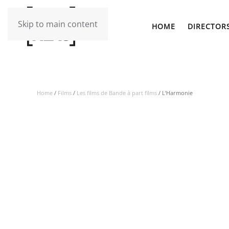
Skip to main content
HOME
DIRECTOR
Home
/
Films
/
Les films de Bande à part films
/ L’Harmonie